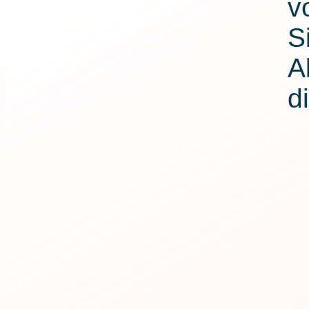
v
S
A
d