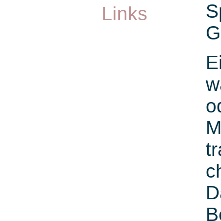
S
Links
G
E
w
o
M
t
c
D
B