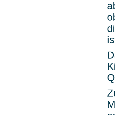
a
o
d
is
D
K
Q
Z
M