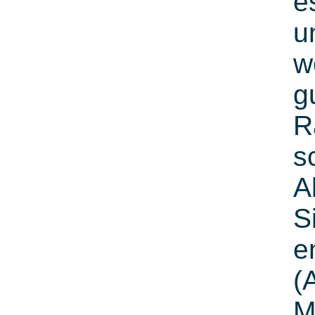
e
u
w
g
R
s
A
S
e
(
M