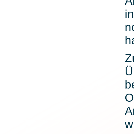
A
i
n
h
Z
Ü
b
O
A
w