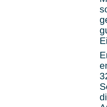
s
g
g
E
E
e
3
S
d