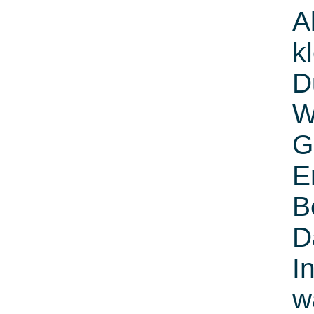
A
k
D
W
G
E
B
D
I
w