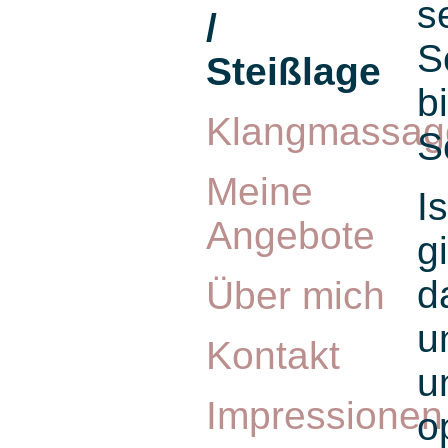
s
/
S
Steißlage
b
Klangmassag
S
Meine
I
Angebote
g
d
Über mich
u
Kontakt
u
Impressionen
o