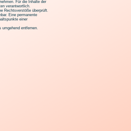
nehmen. Für die Inhalte der
ten verantwortlich.
he Rechtsverstöße überprüft.
nnbar. Eine permanente
haltspunkte einer
ks umgehend entfernen.